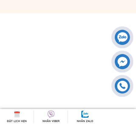
ĐẶT LỊCH HẸN
NHẮN VIBER
NHẮN ZALO