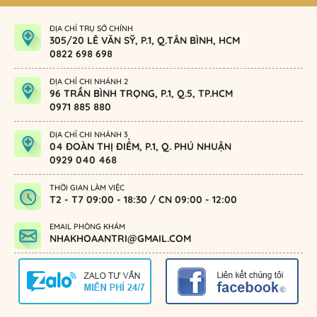
ĐỊA CHỈ TRỤ SỞ CHÍNH
305/20 LÊ VĂN SỸ, P.1, Q.TÂN BÌNH, HCM
0822 698 698
ĐỊA CHỈ CHI NHÁNH 2
96 TRẦN BÌNH TRỌNG, P.1, Q.5, TP.HCM
0971 885 880
ĐỊA CHỈ CHI NHÁNH 3
04 ĐOÀN THỊ ĐIỂM, P.1, Q. PHÚ NHUẬN
0929 040 468
THỜI GIAN LÀM VIỆC
T2 - T7 09:00 - 18:30 / CN 09:00 - 12:00
EMAIL PHÒNG KHÁM
NHAKHOAANTRI@GMAIL.COM