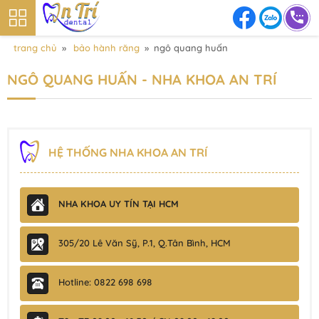
trang chủ
»
bảo hành răng
»
ngô quang huấn
NGÔ QUANG HUẤN - NHA KHOA AN TRÍ
HỆ THỐNG NHA KHOA AN TRÍ
NHA KHOA UY TÍN TẠI HCM
305/20 Lê Văn Sỹ, P.1, Q.Tân Bình, HCM
Hotline: 0822 698 698