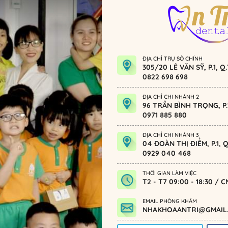
ĐỊA CHỈ TRỤ SỞ CHÍNH
305/20 LÊ VĂN SỸ, P.1, 
0822 698 698
ĐỊA CHỈ CHI NHÁNH 2
96 TRẦN BÌNH TRỌNG, P.1
0971 885 880
ĐỊA CHỈ CHI NHÁNH 3
04 ĐOÀN THỊ ĐIỂM, P.1,
0929 040 468
THỜI GIAN LÀM VIỆC
T2 - T7 09:00 - 18:30 / C
EMAIL PHÒNG KHÁM
NHAKHOAANTRI@GMAIL