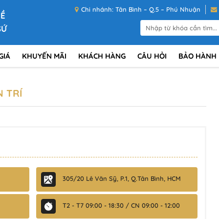
Chi nhánh: Tân Bình – Q.5 – Phú Nhuận
VỀ
SỨ
GIÁ
KHUYẾN MÃI
KHÁCH HÀNG
CÂU HỎI
BẢO HÀNH
 TRÍ
305/20 Lê Văn Sỹ, P.1, Q.Tân Bình, HCM
T2 - T7 09:00 - 18:30 / CN 09:00 - 12:00