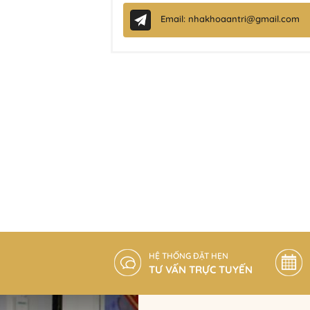
Email: nhakhoaantri@gmail.com
HỆ THỐNG ĐẶT HẸN
TƯ VẤN TRỰC TUYẾN