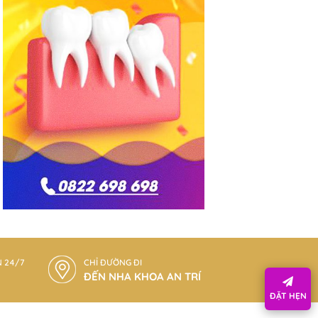
N 24/7
CHỈ ĐƯỜNG ĐI
ĐẾN NHA KHOA AN TRÍ
ĐẶT HẸN