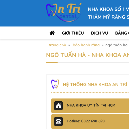
NHA KHOA SỐ 1 
THẨM MỸ RĂNG 
GIỚI THIỆU
DỊCH VỤ
BẢNG 
trang chủ
»
bảo hành răng
»
ngô tuấn hà
NGÔ TUẤN HÀ - NHA KHOA AN
HỆ THỐNG NHA KHOA AN TRÍ
NHA KHOA UY TÍN TẠI HCM
Hotline: 0822 698 698