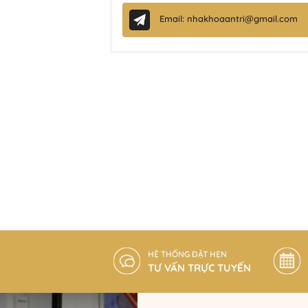
Email: nhakhoaantri@gmail.com
HỆ THỐNG ĐẶT HẸN
TƯ VẤN TRỰC TUYẾN