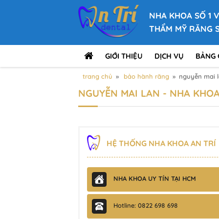
NHA KHOA SỐ 1 
THẨM MỸ RĂNG 
GIỚI THIỆU
DỊCH VỤ
BẢNG 
trang chủ
»
bảo hành răng
»
nguyễn mai 
NGUYỄN MAI LAN - NHA KHOA
HỆ THỐNG NHA KHOA AN TRÍ
NHA KHOA UY TÍN TẠI HCM
Hotline: 0822 698 698