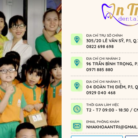
ĐỊA CHỈ TRỤ SỞ CHÍNH
305/20 LÊ VĂN SỸ, P.1, 
0822 698 698
ĐỊA CHỈ CHI NHÁNH 2
96 TRẦN BÌNH TRỌNG, P.1
0971 885 880
ĐỊA CHỈ CHI NHÁNH 3
04 ĐOÀN THỊ ĐIỂM, P.1,
0929 040 468
THỜI GIAN LÀM VIỆC
T2 - T7 09:00 - 18:30 / C
EMAIL PHÒNG KHÁM
NHAKHOAANTRI@GMAIL