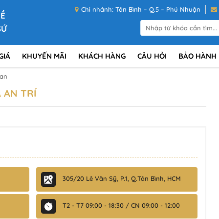
Chi nhánh: Tân Bình – Q.5 – Phú Nhuận
VỀ
SỨ
GIÁ
KHUYẾN MÃI
KHÁCH HÀNG
CÂU HỎI
BẢO HÀNH
lan
 AN TRÍ
305/20 Lê Văn Sỹ, P.1, Q.Tân Bình, HCM
T2 - T7 09:00 - 18:30 / CN 09:00 - 12:00