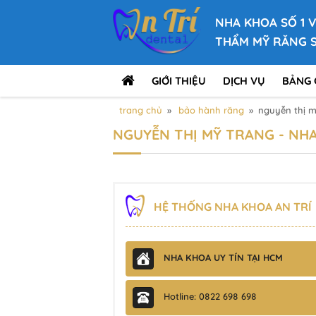
NHA KHOA SỐ 1 
THẨM MỸ RĂNG 
GIỚI THIỆU
DỊCH VỤ
BẢNG 
trang chủ
»
bảo hành răng
»
nguyễn thị m
NGUYỄN THỊ MỸ TRANG - NHA
HỆ THỐNG NHA KHOA AN TRÍ
NHA KHOA UY TÍN TẠI HCM
Hotline: 0822 698 698