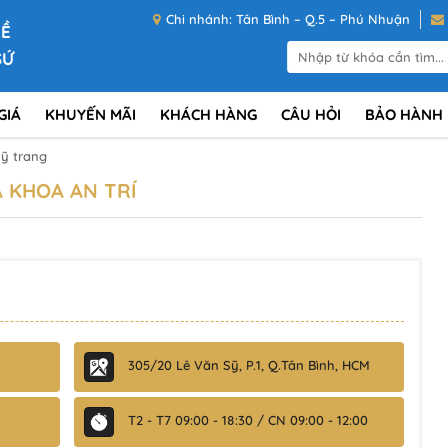
Chi nhánh: Tân Bình – Q.5 – Phú Nhuận
VỀ
SỨ
GIÁ
KHUYẾN MÃI
KHÁCH HÀNG
CÂU HỎI
BẢO HÀNH
ỹ trang
 KHOA AN TRÍ
305/20 Lê Văn Sỹ, P.1, Q.Tân Bình, HCM
T2 - T7 09:00 - 18:30 / CN 09:00 - 12:00