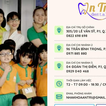
ĐỊA CHỈ TRỤ SỞ CHÍNH
305/20 LÊ VĂN SỸ, P.1, 
0822 698 698
ĐỊA CHỈ CHI NHÁNH 2
96 TRẦN BÌNH TRỌNG, P.1
0971 885 880
ĐỊA CHỈ CHI NHÁNH 3
04 ĐOÀN THỊ ĐIỂM, P.1,
0929 040 468
THỜI GIAN LÀM VIỆC
T2 - T7 09:00 - 18:30 / C
EMAIL PHÒNG KHÁM
NHAKHOAANTRI@GMAIL