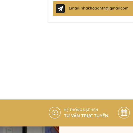
Email: nhakhoaantri@gmail.com
HỆ THỐNG ĐẶT HẸN
TƯ VẤN TRỰC TUYẾN