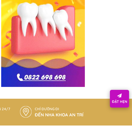
ĐẶT HẸN
N 24/7
CHỈ ĐƯỜNG ĐI
ĐẾN NHA KHOA AN TRÍ