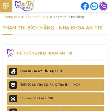
trang chủ
»
bảo hành răng
»
phạm thị bích hằng
PHẠM THỊ BÍCH HẰNG - NHA KHOA AN TRÍ
HỆ THỐNG NHA KHOA AN TRÍ
NHA KHOA UY TÍN TẠI HCM
305/20 Lê Văn Sỹ, P.1, Q.Tân Bình, HCM
Hotline: 0822 698 698