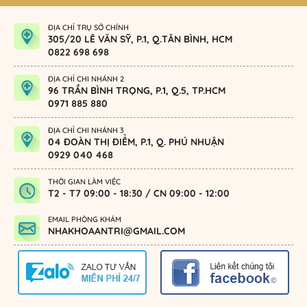
ĐỊA CHỈ TRỤ SỞ CHÍNH
305/20 LÊ VĂN SỸ, P.1, Q.TÂN BÌNH, HCM
0822 698 698
ĐỊA CHỈ CHI NHÁNH 2
96 TRẦN BÌNH TRỌNG, P.1, Q.5, TP.HCM
0971 885 880
ĐỊA CHỈ CHI NHÁNH 3
04 ĐOÀN THỊ ĐIỂM, P.1, Q. PHÚ NHUẬN
0929 040 468
THỜI GIAN LÀM VIỆC
T2 - T7 09:00 - 18:30 / CN 09:00 - 12:00
EMAIL PHÒNG KHÁM
NHAKHOAANTRI@GMAIL.COM