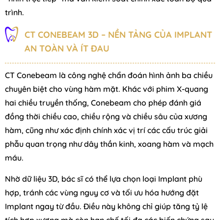
trình.
CT CONEBEAM 3D – NỀN TẢNG CỦA IMPLANT
AN TOÀN VÀ ÍT ĐAU
CT Conebeam là công nghệ chẩn đoán hình ảnh ba chiều
chuyên biệt cho vùng hàm mặt. Khác với phim X-quang
hai chiều truyền thống, Conebeam cho phép đánh giá
đồng thời chiều cao, chiều rộng và chiều sâu của xương
hàm, cũng như xác định chính xác vị trí các cấu trúc giải
phẫu quan trọng như dây thần kinh, xoang hàm và mạch
máu.
Nhờ dữ liệu 3D, bác sĩ có thể lựa chọn loại Implant phù
hợp, tránh các vùng nguy cơ và tối ưu hóa hướng đặt
Implant ngay từ đầu. Điều này không chỉ giúp tăng tỷ lệ