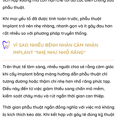
tích hợp xương mà còn hạn chế tối đa các biến chứng sau
phẫu thuật.
Khi mọi yếu tố đã được tính toán trước, phẫu thuật
Implant trở nên nhẹ nhàng, nhanh gọn và ít gây đau hơn
rất nhiều so với phương pháp truyền thống.
VÌ SAO NHIỀU BỆNH NHÂN CẢM NHẬN
IMPLANT “NHẸ NHƯ NHỔ RĂNG”
Trên thực tế lâm sàng, nhiều người chia sẻ rằng cảm giác
khi cấy Implant bằng máng hướng dẫn phẫu thuật chỉ
tương đương hoặc thậm chí nhẹ hơn nhổ răng phức tạp.
Điều này đến từ việc giảm thiểu sang chấn mô mềm,
kiểm soát chảy máu và rút ngắn thời gian can thiệp.
Thời gian phẫu thuật ngắn đồng nghĩa với việc mô không
bị kích thích kéo dài. Khi kết hợp với gây tê đúng kỹ thuật