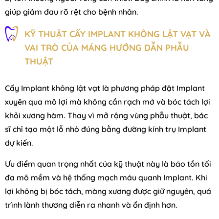
giúp giảm đau rõ rệt cho bệnh nhân.
KỸ THUẬT CẤY IMPLANT KHÔNG LẬT VẠT VÀ
VAI TRÒ CỦA MÁNG HƯỚNG DẪN PHẪU
THUẬT
Cấy Implant không lật vạt là phương pháp đặt Implant
xuyên qua mô lợi mà không cần rạch mở và bóc tách lợi
khỏi xương hàm. Thay vì mở rộng vùng phẫu thuật, bác
sĩ chỉ tạo một lỗ nhỏ đúng bằng đường kính trụ Implant
dự kiến.
Ưu điểm quan trọng nhất của kỹ thuật này là bảo tồn tối
đa mô mềm và hệ thống mạch máu quanh Implant. Khi
lợi không bị bóc tách, màng xương được giữ nguyên, quá
trình lành thương diễn ra nhanh và ổn định hơn.