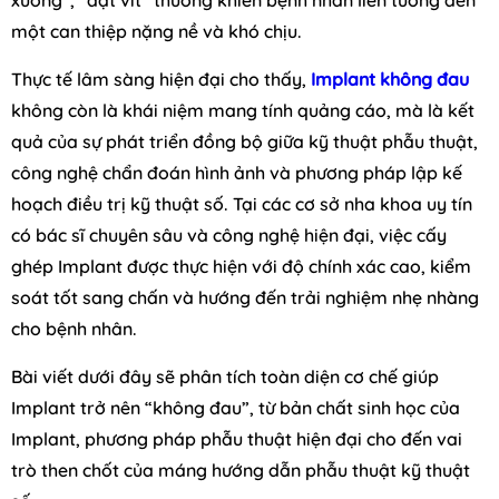
một can thiệp nặng nề và khó chịu.
Thực tế lâm sàng hiện đại cho thấy,
Implant không đau
không còn là khái niệm mang tính quảng cáo, mà là kết
quả của sự phát triển đồng bộ giữa kỹ thuật phẫu thuật,
công nghệ chẩn đoán hình ảnh và phương pháp lập kế
hoạch điều trị kỹ thuật số. Tại các cơ sở nha khoa uy tín
có bác sĩ chuyên sâu và công nghệ hiện đại, việc cấy
ghép Implant được thực hiện với độ chính xác cao, kiểm
soát tốt sang chấn và hướng đến trải nghiệm nhẹ nhàng
cho bệnh nhân.
Bài viết dưới đây sẽ phân tích toàn diện cơ chế giúp
Implant trở nên “không đau”, từ bản chất sinh học của
Implant, phương pháp phẫu thuật hiện đại cho đến vai
trò then chốt của máng hướng dẫn phẫu thuật kỹ thuật