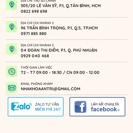
ĐỊA CHỈ TRỤ SỞ CHÍNH
305/20 LÊ VĂN SỸ, P.1, Q.TÂN BÌNH, HCM
0822 698 698
ĐỊA CHỈ CHI NHÁNH 2
96 TRẦN BÌNH TRỌNG, P.1, Q.5, TP.HCM
0971 885 880
ĐỊA CHỈ CHI NHÁNH 3
04 ĐOÀN THỊ ĐIỂM, P.1, Q. PHÚ NHUẬN
0929 040 468
THỜI GIAN LÀM VIỆC
T2 - T7 09:00 - 18:30 / CN 09:00 - 12:00
EMAIL PHÒNG KHÁM
NHAKHOAANTRI@GMAIL.COM