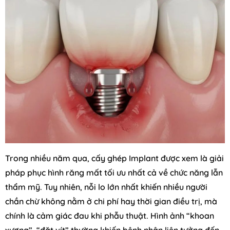
Trong nhiều năm qua, cấy ghép Implant được xem là giải
pháp phục hình răng mất tối ưu nhất cả về chức năng lẫn
thẩm mỹ. Tuy nhiên, nỗi lo lớn nhất khiến nhiều người
chần chừ không nằm ở chi phí hay thời gian điều trị, mà
chính là cảm giác đau khi phẫu thuật. Hình ảnh “khoan
xương”, “đặt vít” thường khiến bệnh nhân liên tưởng đến