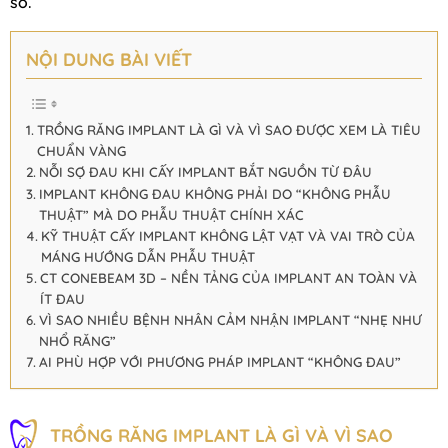
số.
NỘI DUNG BÀI VIẾT
TRỒNG RĂNG IMPLANT LÀ GÌ VÀ VÌ SAO ĐƯỢC XEM LÀ TIÊU
CHUẨN VÀNG
NỖI SỢ ĐAU KHI CẤY IMPLANT BẮT NGUỒN TỪ ĐÂU
IMPLANT KHÔNG ĐAU KHÔNG PHẢI DO “KHÔNG PHẪU
THUẬT” MÀ DO PHẪU THUẬT CHÍNH XÁC
KỸ THUẬT CẤY IMPLANT KHÔNG LẬT VẠT VÀ VAI TRÒ CỦA
MÁNG HƯỚNG DẪN PHẪU THUẬT
CT CONEBEAM 3D – NỀN TẢNG CỦA IMPLANT AN TOÀN VÀ
ÍT ĐAU
VÌ SAO NHIỀU BỆNH NHÂN CẢM NHẬN IMPLANT “NHẸ NHƯ
NHỔ RĂNG”
AI PHÙ HỢP VỚI PHƯƠNG PHÁP IMPLANT “KHÔNG ĐAU”
TRỒNG RĂNG IMPLANT LÀ GÌ VÀ VÌ SAO