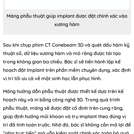
Máng phẫu thuật giúp implant được đặt chính xác vào
xương hàm
Sau khi chụp phim CT Conebeam 3D và quét dấu hàm kỹ
thuật số, dữ liệu xương hàm và mô răng được tái tạo
trong không gian ba chiều. Bác sĩ sẽ tiến hành lập kế
hoạch đặt Implant trên phần mềm chuyên dụng, xác định
vị trí tối ưu cả về mặt sinh học lẫn phục hình.
Máng hướng dẫn phẫu thuật được thiết kế dựa trên kế
hoạch này và in bằng công nghệ 3D. Trong quá trình
phẫu thuật, máng sẽ được đặt cố định trên cung răng,
giúp định hướng mũi khoan và trụ Implant theo đúng vị
trí đã tính toán trước. Nhờ đó, bác sĩ không cần mở lợi để
“nhìn trực tiếp” mà vẫn kiểm soát chính xác toàn bộ quá