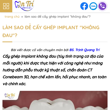
trang chủ
»
làm sao để cấy ghép implant “không đau”?
LÀM SAO ĐỂ CẤY GHÉP IMPLANT "KHÔNG
ĐAU"?
Bài viết được cố vấn chuyên môn bởi
BS. Trịnh Quang Trí
Cấy ghép Implant không đau (tùy tình trạng cơ địa của
mỗi người) khi được thực hiện với công nghệ như máng
hướng dẫn phẫu thuật kỹ thuật số, chẩn đoán CT
Conebeam 3D, hạn chế xâm lấn, hồi phục nhanh, an toàn
và chính xác.