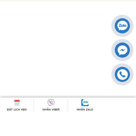
ĐẶT LỊCH HẸN
NHẮN VIBER
NHẮN ZALO