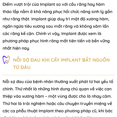
Điểm vượt trội của Implant so với cầu răng hay hàm
tháo lắp nằm ở khả năng phục hồi chức năng sinh lý gần
như răng thật. Implant giúp duy trì mật độ xương hàm,
ngăn ngừa tiêu xương sau mất răng và không xâm lấn
các răng kế cận. Chính vì vậy, Implant được xem là
phương pháp phục hình răng mất tiên tiến và bền vững
nhất hiện nay.
NỖI SỢ ĐAU KHI CẤY IMPLANT BẮT NGUỒN
TỪ ĐÂU
Nỗi sợ đau của bệnh nhân thường xuất phát từ hai yếu tố
chính. Thứ nhất là những hình dung chủ quan về việc can
thiệp vào xương hàm – một vùng được cho là nhạy cảm.
Thứ hai là trải nghiệm hoặc câu chuyện truyền miệng về
các ca phẫu thuật Implant theo phương pháp cũ, khi bác