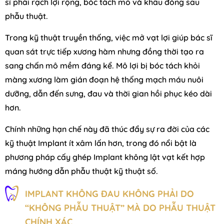
sĩ phải rạch lợi rộng, bóc tách mô và khâu đóng sau
phẫu thuật.
Trong kỹ thuật truyền thống, việc mở vạt lợi giúp bác sĩ
quan sát trực tiếp xương hàm nhưng đồng thời tạo ra
sang chấn mô mềm đáng kể. Mô lợi bị bóc tách khỏi
màng xương làm gián đoạn hệ thống mạch máu nuôi
dưỡng, dẫn đến sưng, đau và thời gian hồi phục kéo dài
hơn.
Chính những hạn chế này đã thúc đẩy sự ra đời của các
kỹ thuật Implant ít xâm lấn hơn, trong đó nổi bật là
phương pháp cấy ghép Implant không lật vạt kết hợp
máng hướng dẫn phẫu thuật kỹ thuật số.
IMPLANT KHÔNG ĐAU KHÔNG PHẢI DO
“KHÔNG PHẪU THUẬT” MÀ DO PHẪU THUẬT
CHÍNH XÁC