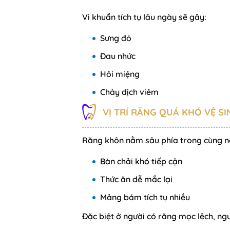
Vi khuẩn tích tụ lâu ngày sẽ gây:
Sưng đỏ
Đau nhức
Hôi miệng
Chảy dịch viêm
VỊ TRÍ RĂNG QUÁ KHÓ VỆ SI
Răng khôn nằm sâu phía trong cùng n
Bàn chải khó tiếp cận
Thức ăn dễ mắc lại
Mảng bám tích tụ nhiều
Đặc biệt ở người có răng mọc lệch, ng