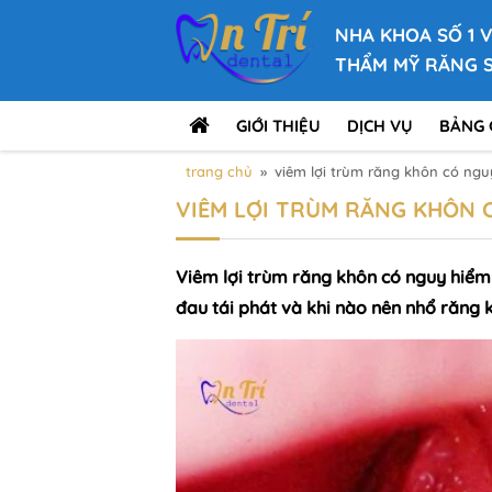
NHA KHOA SỐ 1 
THẨM MỸ RĂNG 
GIỚI THIỆU
DỊCH VỤ
BẢNG 
trang chủ
»
viêm lợi trùm răng khôn có ng
VIÊM LỢI TRÙM RĂNG KHÔN 
Viêm lợi trùm răng khôn có nguy hiểm
đau tái phát và khi nào nên nhổ răng 