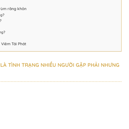
trùm răng khôn
ng?
?
ng?
Viêm Tái Phát
 LÀ TÌNH TRẠNG NHIỀU NGƯỜI GẶP PHẢI NHƯNG