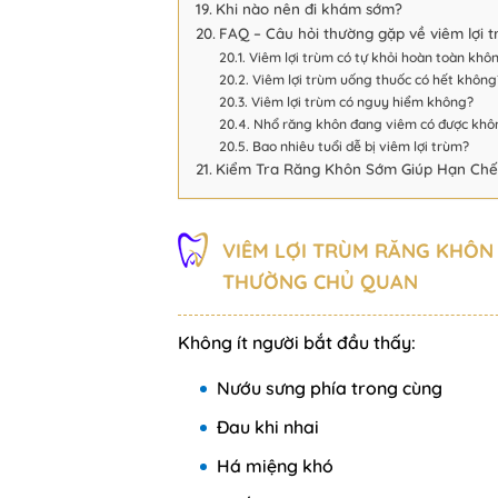
Khi nào nên đi khám sớm?
FAQ – Câu hỏi thường gặp về viêm lợi 
Viêm lợi trùm có tự khỏi hoàn toàn khô
Viêm lợi trùm uống thuốc có hết không
Viêm lợi trùm có nguy hiểm không?
Nhổ răng khôn đang viêm có được khô
Bao nhiêu tuổi dễ bị viêm lợi trùm?
Kiểm Tra Răng Khôn Sớm Giúp Hạn Chế 
VIÊM LỢI TRÙM RĂNG KHÔN
THƯỜNG CHỦ QUAN
Không ít người bắt đầu thấy:
Nướu sưng phía trong cùng
Đau khi nhai
Há miệng khó