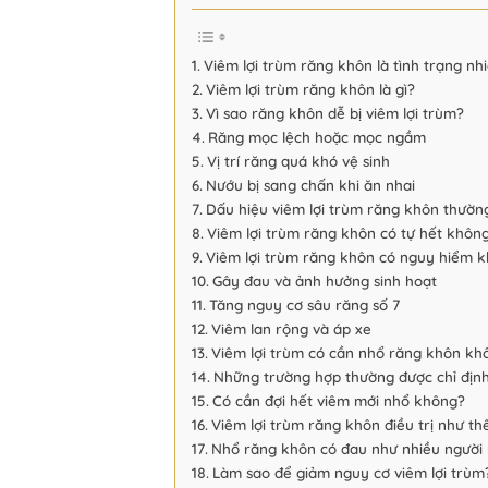
Viêm lợi trùm răng khôn là tình trạng n
Viêm lợi trùm răng khôn là gì?
Vì sao răng khôn dễ bị viêm lợi trùm?
Răng mọc lệch hoặc mọc ngầm
Vị trí răng quá khó vệ sinh
Nướu bị sang chấn khi ăn nhai
Dấu hiệu viêm lợi trùm răng khôn thườn
Viêm lợi trùm răng khôn có tự hết khôn
Viêm lợi trùm răng khôn có nguy hiểm 
Gây đau và ảnh hưởng sinh hoạt
Tăng nguy cơ sâu răng số 7
Viêm lan rộng và áp xe
Viêm lợi trùm có cần nhổ răng khôn kh
Những trường hợp thường được chỉ địn
Có cần đợi hết viêm mới nhổ không?
Viêm lợi trùm răng khôn điều trị như th
Nhổ răng khôn có đau như nhiều người
Làm sao để giảm nguy cơ viêm lợi trùm