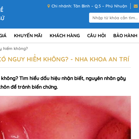
Chi nhánh: Tân Bình – Q.5 – Phú Nhuận
VỀ
SỨ
GIÁ
KHUYẾN MÃI
KHÁCH HÀNG
CÂU HỎI
BẢO HÀNH
uy hiểm không?
CÓ NGUY HIỂM KHÔNG? - NHA KHOA AN TRÍ
 không? Tìm hiểu dấu hiệu nhận biết, nguyên nhân gây
khôn để tránh biến chứng.