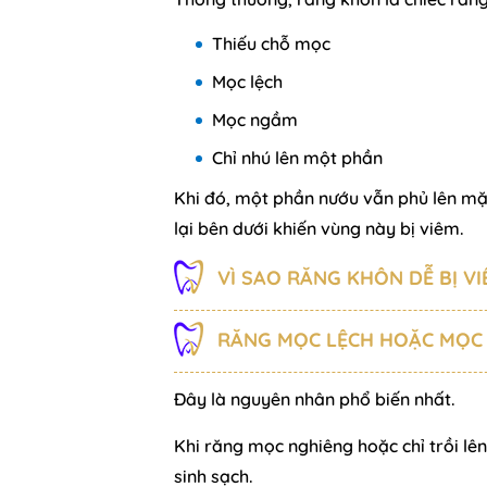
Thiếu chỗ mọc
Mọc lệch
Mọc ngầm
Chỉ nhú lên một phần
Khi đó, một phần nướu vẫn phủ lên mặt
lại bên dưới khiến vùng này bị viêm.
VÌ SAO RĂNG KHÔN DỄ BỊ VI
RĂNG MỌC LỆCH HOẶC MỌC
Đây là nguyên nhân phổ biến nhất.
Khi răng mọc nghiêng hoặc chỉ trồi lên
sinh sạch.