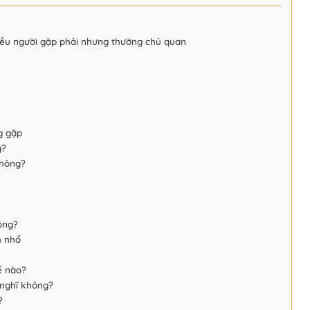
hiều người gặp phải nhưng thường chủ quan
g gặp
g?
không?
ông?
h nhổ
ế nào?
 nghĩ không?
?