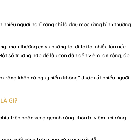
ên nhiều người nghĩ rằng chỉ là đau mọc răng bình thường
ăng khôn thường có xu hướng tái đi tái lại nhiều lần nếu
 Một số trường hợp để lâu còn dẫn đến viêm lan rộng, áp
rùm răng khôn có nguy hiểm không” được rất nhiều người
LÀ GÌ?
 phía trên hoặc xung quanh răng khôn bị viêm khi răng
g mọc cuối cùng trên cung hàm nên rất dễ: