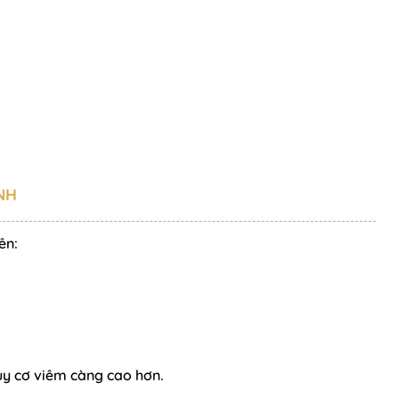
NH
ên:
uy cơ viêm càng cao hơn.