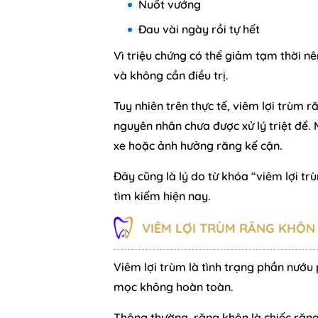
Nuốt vướng
Đau vài ngày rồi tự hết
Vì triệu chứng có thể giảm tạm thời n
và không cần điều trị.
Tuy nhiên trên thực tế, viêm lợi trùm r
nguyên nhân chưa được xử lý triệt để.
xe hoặc ảnh hưởng răng kế cận.
Đây cũng là lý do từ khóa “viêm lợi t
tìm kiếm hiện nay.
VIÊM LỢI TRÙM RĂNG KHÔN 
Viêm lợi trùm là tình trạng phần nướu
mọc không hoàn toàn.
Thông thường, răng khôn là chiếc răn