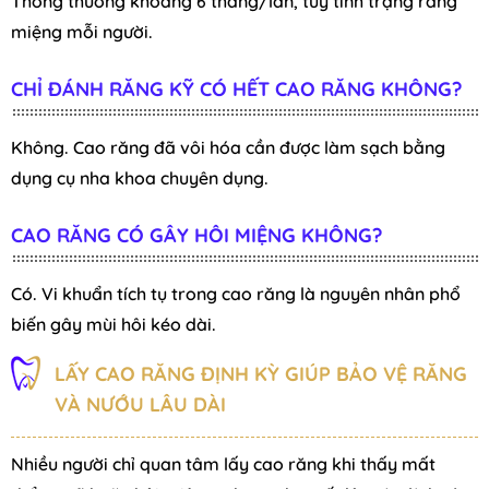
Thông thường khoảng 6 tháng/lần, tùy tình trạng răng
miệng mỗi người.
CHỈ ĐÁNH RĂNG KỸ CÓ HẾT CAO RĂNG KHÔNG?
Không. Cao răng đã vôi hóa cần được làm sạch bằng
dụng cụ nha khoa chuyên dụng.
CAO RĂNG CÓ GÂY HÔI MIỆNG KHÔNG?
Có. Vi khuẩn tích tụ trong cao răng là nguyên nhân phổ
biến gây mùi hôi kéo dài.
LẤY CAO RĂNG ĐỊNH KỲ GIÚP BẢO VỆ RĂNG
VÀ NƯỚU LÂU DÀI
Nhiều người chỉ quan tâm lấy cao răng khi thấy mất