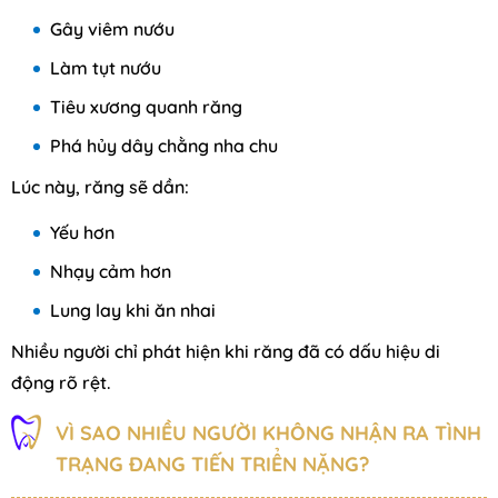
Gây viêm nướu
Làm tụt nướu
Tiêu xương quanh răng
Phá hủy dây chằng nha chu
Lúc này, răng sẽ dần:
Yếu hơn
Nhạy cảm hơn
Lung lay khi ăn nhai
Nhiều người chỉ phát hiện khi răng đã có dấu hiệu di
động rõ rệt.
VÌ SAO NHIỀU NGƯỜI KHÔNG NHẬN RA TÌNH
TRẠNG ĐANG TIẾN TRIỂN NẶNG?