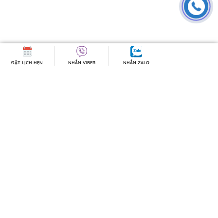
ĐẶT LỊCH HẸN
NHẮN VIBER
NHẮN ZALO