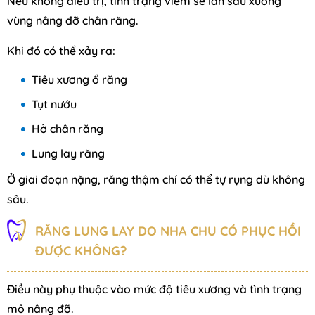
Nếu không điều trị, tình trạng viêm sẽ lan sâu xuống
vùng nâng đỡ chân răng.
Khi đó có thể xảy ra:
Tiêu xương ổ răng
Tụt nướu
Hở chân răng
Lung lay răng
Ở giai đoạn nặng, răng thậm chí có thể tự rụng dù không
sâu.
RĂNG LUNG LAY DO NHA CHU CÓ PHỤC HỒI
ĐƯỢC KHÔNG?
Điều này phụ thuộc vào mức độ tiêu xương và tình trạng
mô nâng đỡ.