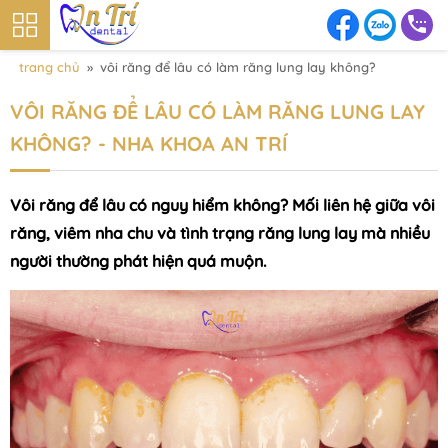
trang chủ
»
vôi răng để lâu có làm răng lung lay không?
VÔI RĂNG ĐỂ LÂU CÓ LÀM RĂNG LUNG LAY
KHÔNG? - NHA KHOA AN TRÍ
Vôi răng để lâu có nguy hiểm không? Mối liên hệ giữa vôi
răng, viêm nha chu và tình trạng răng lung lay mà nhiều
người thường phát hiện quá muộn.