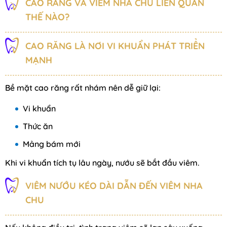
CAO RĂNG VÀ VIÊM NHA CHU LIÊN QUAN
THẾ NÀO?
CAO RĂNG LÀ NƠI VI KHUẨN PHÁT TRIỂN
MẠNH
Bề mặt cao răng rất nhám nên dễ giữ lại:
Vi khuẩn
Thức ăn
Mảng bám mới
Khi vi khuẩn tích tụ lâu ngày, nướu sẽ bắt đầu viêm.
VIÊM NƯỚU KÉO DÀI DẪN ĐẾN VIÊM NHA
CHU