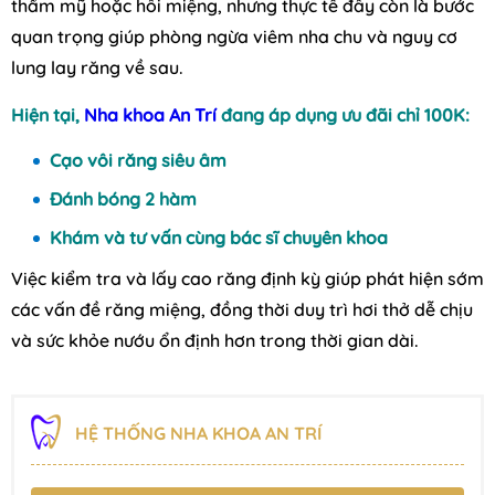
thẩm mỹ hoặc hôi miệng, nhưng thực tế đây còn là bước
quan trọng giúp phòng ngừa viêm nha chu và nguy cơ
lung lay răng về sau.
Hiện tại,
Nha khoa An Trí
đang áp dụng ưu đãi chỉ 100K:
Cạo vôi răng siêu âm
Đánh bóng 2 hàm
Khám và tư vấn cùng bác sĩ chuyên khoa
Việc kiểm tra và lấy cao răng định kỳ giúp phát hiện sớm
các vấn đề răng miệng, đồng thời duy trì hơi thở dễ chịu
và sức khỏe nướu ổn định hơn trong thời gian dài.
HỆ THỐNG NHA KHOA AN TRÍ