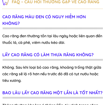
FAQ – CÂU HỎI THƯỜNG GẶP VỀ CAO RĂNG
CAO RĂNG MÀU ĐEN CÓ NGUY HIỂM HƠN
KHÔNG?
Cao răng đen thường tồn tại lâu ngày hoặc liên quan đến
thuốc lá, cà phê, viêm nướu kéo dài.
LẤY CAO RĂNG CÓ LÀM THƯA RĂNG KHÔNG?
Không. Sau khi loại bỏ cao răng, khoảng trống thật giữa
các răng sẽ lộ rõ hơn nếu trước đó đã có tụt nướu hoặc
tiêu xương.
BAO LÂU LẤY CAO RĂNG MỘT LẦN LÀ TỐT NHẤT?