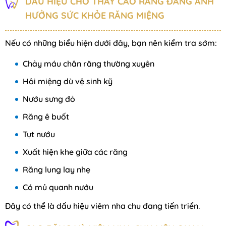
DẤU HIỆU CHO THẤY CAO RĂNG ĐANG ẢNH
HƯỞNG SỨC KHỎE RĂNG MIỆNG
Nếu có những biểu hiện dưới đây, bạn nên kiểm tra sớm:
Chảy máu chân răng thường xuyên
Hôi miệng dù vệ sinh kỹ
Nướu sưng đỏ
Răng ê buốt
Tụt nướu
Xuất hiện khe giữa các răng
Răng lung lay nhẹ
Có mủ quanh nướu
Đây có thể là dấu hiệu viêm nha chu đang tiến triển.