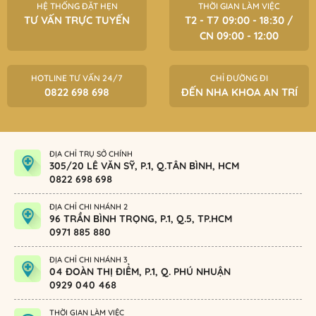
HỆ THỐNG ĐẶT HẸN
THỜI GIAN LÀM VIỆC
TƯ VẤN TRỰC TUYẾN
T2 - T7 09:00 - 18:30 /
CN 09:00 - 12:00
HOTLINE TƯ VẤN 24/7
CHỈ ĐƯỜNG ĐI
0822 698 698
ĐẾN NHA KHOA AN TRÍ
ĐỊA CHỈ TRỤ SỞ CHÍNH
305/20 LÊ VĂN SỸ, P.1, Q.TÂN BÌNH, HCM
0822 698 698
ĐỊA CHỈ CHI NHÁNH 2
96 TRẦN BÌNH TRỌNG, P.1, Q.5, TP.HCM
0971 885 880
ĐỊA CHỈ CHI NHÁNH 3
04 ĐOÀN THỊ ĐIỂM, P.1, Q. PHÚ NHUẬN
0929 040 468
THỜI GIAN LÀM VIỆC