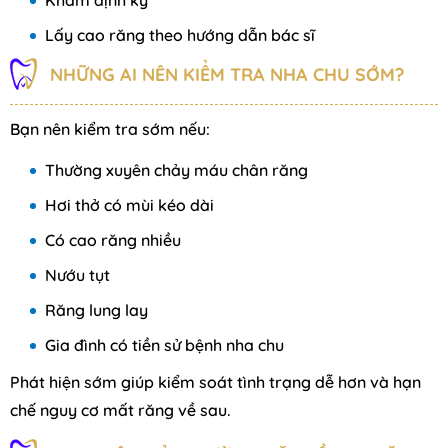
Khám định kỳ
Lấy cao răng theo hướng dẫn bác sĩ
NHỮNG AI NÊN KIỂM TRA NHA CHU SỚM?
Bạn nên kiểm tra sớm nếu:
Thường xuyên chảy máu chân răng
Hơi thở có mùi kéo dài
Có cao răng nhiều
Nướu tụt
Răng lung lay
Gia đình có tiền sử bệnh nha chu
Phát hiện sớm giúp kiểm soát tình trạng dễ hơn và hạn
chế nguy cơ mất răng về sau.