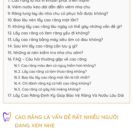
Cao răng là nơi vi khuẩn phát triển mạnh
Viêm nướu kéo dài dẫn đến viêm nha chu
Răng lung lay do nha chu có phục hồi được không?
Bao lâu nên lấy cao răng một lần?
Không lấy cao răng lâu ngày có thể gây những vấn đề gì?
Lấy cao răng có làm răng yếu đi không?
Lấy cao răng bằng máy siêu âm có đau không?
Sau khi lấy cao răng cần lưu ý gì?
Những ai nên kiểm tra nha chu sớm?
FAQ – Câu hỏi thường gặp về cao răng
Cao răng màu đen có nguy hiểm hơn không?
Lấy cao răng có làm thưa răng không?
Bao lâu lấy cao răng một lần là tốt nhất?
Chỉ đánh răng kỹ có hết cao răng không?
Cao răng có gây hôi miệng không?
Lấy Cao Răng Định Kỳ Giúp Bảo Vệ Răng Và Nướu Lâu Dài
CAO RĂNG LÀ VẤN ĐỀ RẤT NHIỀU NGƯỜI
ĐANG XEM NHẸ